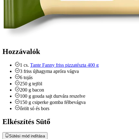
Hozzávalók
1
cs.
Tante Fanny friss pizzatészta 400 g
3
friss újhagyma
apróra vágva
6
tojás
250
g
tejföl
200
g
bacon
100
g
gouda sajt
durvára reszelve
150
g
csiperke gomba
félbevágva
őrölt só és bors
Elkészítés Sütő
Sütési mód indítása