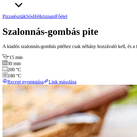
Pizzatészták
Sós
Hétköznapi
Főétel
Szalonnás-gombás pite
A kiadós szalonnás-gombás pitéhez csak néhány hozzávaló kell, és a fri
15 min
30 min
200 °C
180 °C
Recept nyomtatása
Link másolása