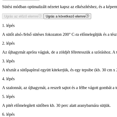
Sütési módban optimalizált nézetet kapsz az elkészítéshez, és a kép
Ugrás az előző elemre
Ugrás a következő elemre
1. lépés
A sütőt alsó-/felső sütéses fokozaton 200° C-ra előmelegítjük és a tész
2. lépés
Az újhagymát apróra vágjuk, de a zöldjét félretesszük a szóráshoz. A toj
3. lépés
A tésztát a sütőpapírral együtt kitekerjük, és egy tepsibe (kb. 30 cm 
4. lépés
A szalonnát, az újhagymát, a reszelt sajtot és a félbe vágott gombát a 
5. lépés
A pitét előmelegített sütőben kb. 30 perc alatt aranybarnára sütjük.
6. lépés