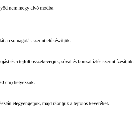
ernyőd nem megy alvó módba.
tát a csomagolás szerint előkészítjük.
ást és a tejfölt összekeverjük, sóval és borssal ízlés szerint ízesítjük.
x 20 cm) helyezzük.
tésztán elegyengetjük, majd ráöntjük a tejfölös keveréket.