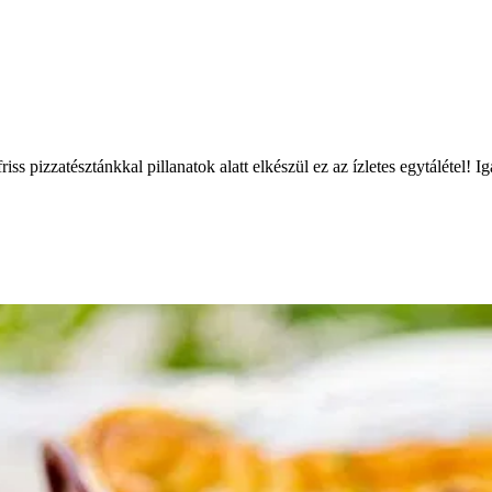
ss pizzatésztánkkal pillanatok alatt elkészül ez az ízletes egytálétel! 