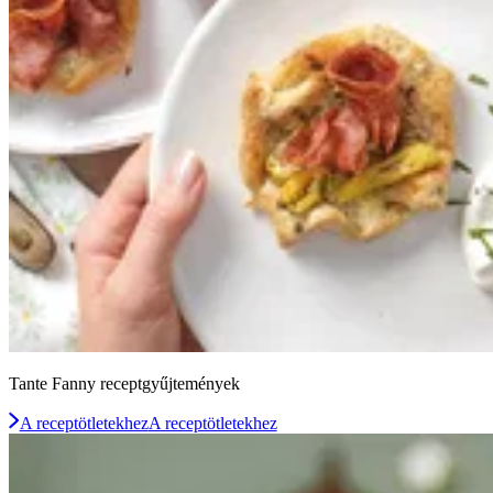
Tante Fanny receptgyűjtemények
A receptötletekhez
A receptötletekhez