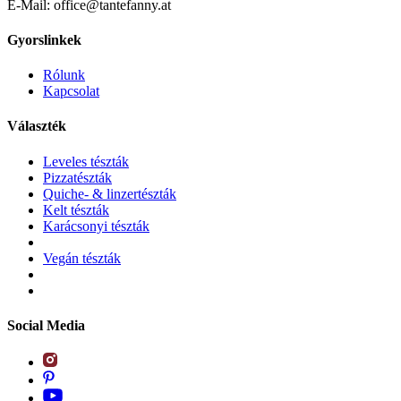
E-Mail: office@tantefanny.at
Gyorslinkek
Rólunk
Kapcsolat
Választék
Leveles tészták
Pizzatészták
Quiche- & linzertészták
Kelt tészták
Karácsonyi tészták
Vegán tészták
Social Media