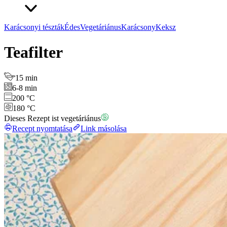
Karácsonyi tészták
Édes
Vegetáriánus
Karácsony
Keksz
Teafilter
15 min
6-8 min
200 °C
180 °C
Dieses Rezept ist vegetáriánus
Recept nyomtatása
Link másolása