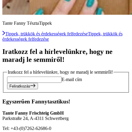
Tante Fanny TésztaTippek
Tippek, trükkök és érdekességek felfedezése
Tippek, trükkök és
érdekességek felfedezése
Iratkozz fel a hírlevelünkre, hogy ne
maradj le semmiről!
Iratkozz fel a hírlevelünkre, hogy ne maradj le semmiről!
E-mail cím
Feliratkozás
Egyszerűen Fannytasztikus!
Tante Fanny Frischteig GmbH
Parkstraße 24, A-4311 Schwertberg
Tel: +43-(0)7262-62686-0