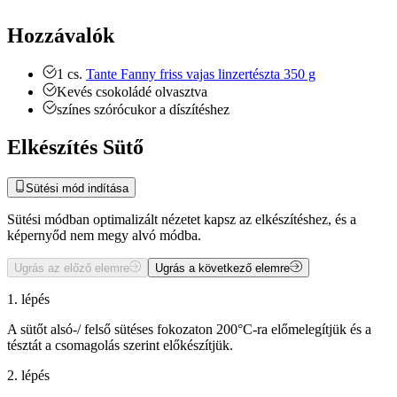
Hozzávalók
1
cs.
Tante Fanny friss vajas linzertészta 350 g
Kevés
csokoládé
olvasztva
színes szórócukor a díszítéshez
Elkészítés Sütő
Sütési mód indítása
Sütési módban optimalizált nézetet kapsz az elkészítéshez, és a
képernyőd nem megy alvó módba.
Ugrás az előző elemre
Ugrás a következő elemre
1. lépés
A sütőt alsó-/ felső sütéses fokozaton 200°C-ra előmelegítjük és a
tésztát a csomagolás szerint előkészítjük.
2. lépés