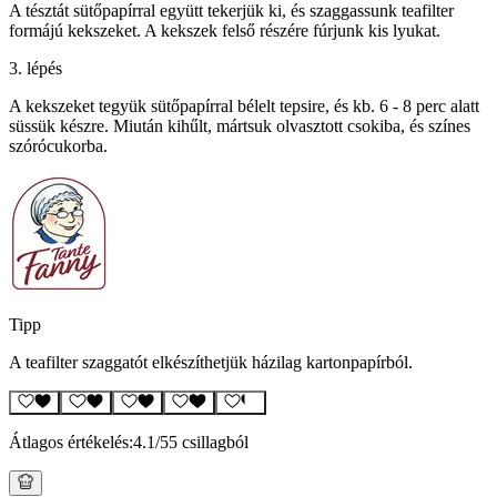
A tésztát sütőpapírral együtt tekerjük ki, és szaggassunk teafilter
formájú kekszeket. A kekszek felső részére fúrjunk kis lyukat.
3. lépés
A kekszeket tegyük sütőpapírral bélelt tepsire, és kb. 6 - 8 perc alatt
süssük készre. Miután kihűlt, mártsuk olvasztott csokiba, és színes
szórócukorba.
Tipp
A teafilter szaggatót elkészíthetjük házilag kartonpapírból.
Átlagos értékelés:
4.1
/5
5 csillagból