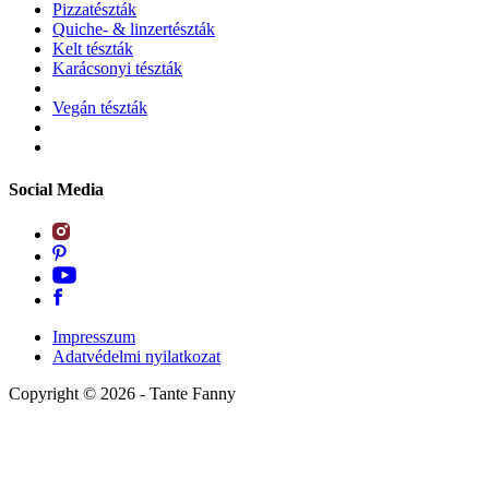
Pizzatészták
Quiche- & linzertészták
Kelt tészták
Karácsonyi tészták
Vegán tészták
Social Media
Impresszum
Adatvédelmi nyilatkozat
Copyright ©
2026
- Tante Fanny