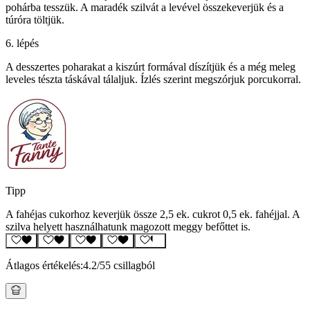
pohárba tesszük. A maradék szilvát a levével összekeverjük és a
túróra töltjük.
6. lépés
A desszertes poharakat a kiszúrt formával díszítjük és a még meleg
leveles tészta táskával tálaljuk. Ízlés szerint megszórjuk porcukorral.
Tipp
A fahéjas cukorhoz keverjük össze 2,5 ek. cukrot 0,5 ek. fahéjjal. A
szilva helyett használhatunk magozott meggy befőttet is.
Átlagos értékelés:
4.2
/5
5 csillagból