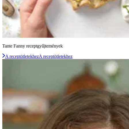
Tante Fanny receptgyűjtemények
A receptötletekhez
A receptötletekhez