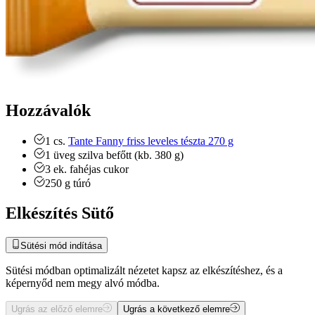
Hozzávalók
1
cs.
Tante Fanny friss leveles tészta 270 g
1
üveg
szilva befőtt (kb. 380 g)
3
ek.
fahéjas cukor
250
g
túró
Elkészítés Sütő
Sütési mód indítása
Sütési módban optimalizált nézetet kapsz az elkészítéshez, és a
képernyőd nem megy alvó módba.
Ugrás az előző elemre
Ugrás a következő elemre