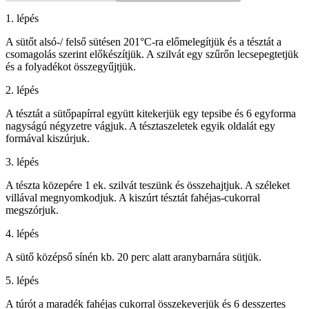
1. lépés
A sütőt alsó-/ felső sütésen 201°C-ra előmelegítjük és a tésztát a
csomagolás szerint előkészítjük. A szilvát egy szűrőn lecsepegtetjük
és a folyadékot összegyűjtjük.
2. lépés
A tésztát a sütőpapírral együtt kitekerjük egy tepsibe és 6 egyforma
nagyságú négyzetre vágjuk. A tésztaszeletek egyik oldalát egy
formával kiszúrjuk.
3. lépés
A tészta közepére 1 ek. szilvát teszünk és összehajtjuk. A széleket
villával megnyomkodjuk. A kiszúrt tésztát fahéjas-cukorral
megszórjuk.
4. lépés
A sütő középső sínén kb. 20 perc alatt aranybarnára sütjük.
5. lépés
A túrót a maradék fahéjas cukorral összekeverjük és 6 desszertes