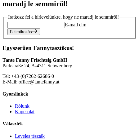
maradj le semmiről!
Iratkozz fel a hírlevelünkre, hogy ne maradj le semmiről!
E-mail cím
Feliratkozás
Egyszerűen Fannytasztikus!
Tante Fanny Frischteig GmbH
Parkstraße 24, A-4311 Schwertberg
Tel: +43-(0)7262-62686-0
E-Mail: office@tantefanny.at
Gyorslinkek
Rólunk
Kapcsolat
Választék
Leveles tészták