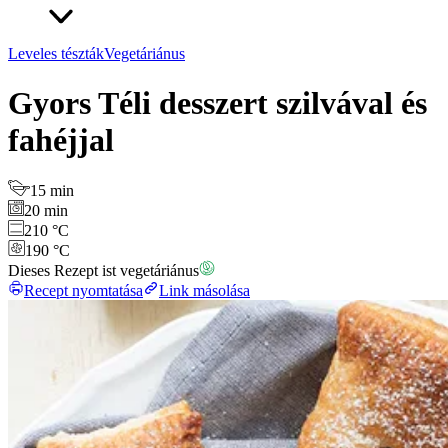
Leveles tészták
Vegetáriánus
Gyors Téli desszert szilvával és
fahéjjal
15 min
20 min
210 °C
190 °C
Dieses Rezept ist vegetáriánus
Recept nyomtatása
Link másolása