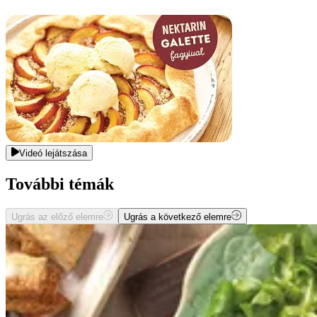
Videó lejátszása
További témák
Ugrás az előző elemre
Ugrás a következő elemre