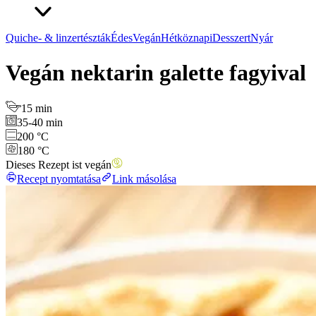
Quiche- & linzertészták
Édes
Vegán
Hétköznapi
Desszert
Nyár
Vegán nektarin galette fagyival
15 min
35-40 min
200 °C
180 °C
Dieses Rezept ist vegán
Recept nyomtatása
Link másolása