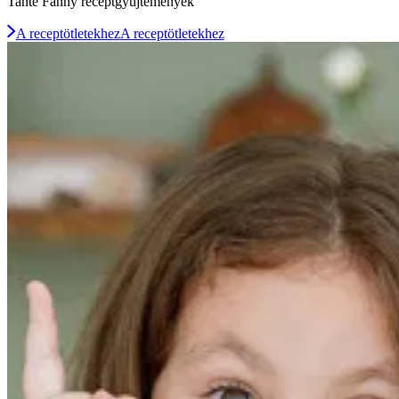
Tante Fanny receptgyűjtemények
A receptötletekhez
A receptötletekhez