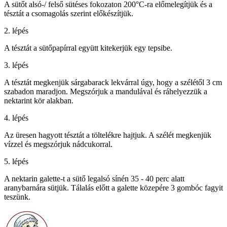
A sütőt alsó-/ felső sütéses fokozaton 200°C-ra előmelegítjük és a
tésztát a csomagolás szerint előkészítjük.
2. lépés
A tésztát a sütőpapírral együtt kitekerjük egy tepsibe.
3. lépés
A tésztát megkenjük sárgabarack lekvárral úgy, hogy a szélétől 3 cm
szabadon maradjon. Megszórjuk a mandulával és ráhelyezzük a
nektarint kör alakban.
4. lépés
Az üresen hagyott tésztát a töltelékre hajtjuk. A szélét megkenjük
vízzel és megszórjuk nádcukorral.
5. lépés
A nektarin galette-t a sütő legalsó sínén 35 - 40 perc alatt
aranybarnára sütjük. Tálalás előtt a galette közepére 3 gombóc fagyit
teszünk.