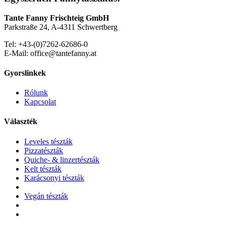
Tante Fanny Frischteig GmbH
Parkstraße 24, A-4311 Schwertberg
Tel: +43-(0)7262-62686-0
E-Mail: office@tantefanny.at
Gyorslinkek
Rólunk
Kapcsolat
Választék
Leveles tészták
Pizzatészták
Quiche- & linzertészták
Kelt tészták
Karácsonyi tészták
Vegán tészták