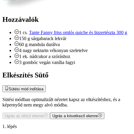
Hozzávalók
1
cs.
Tante Fanny friss omlós quiche és linzertészta 300 g
150
g
sárgabarack lekvár
60
g
mandula
darálva
4
nagy
nektarin
vékonyan szeletelve
1
ek.
nádcukor a szóráshoz
3
gombóc
vegán vanília fagyi
Elkészítés Sütő
Sütési mód indítása
Sütési módban optimalizált nézetet kapsz az elkészítéshez, és a
képernyőd nem megy alvó módba.
Ugrás az előző elemre
Ugrás a következő elemre
1. lépés