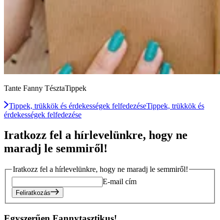
Tante Fanny TésztaTippek
Tippek, trükkök és érdekességek felfedezése
Tippek, trükkök és
érdekességek felfedezése
Iratkozz fel a hírlevelünkre, hogy ne
maradj le semmiről!
Iratkozz fel a hírlevelünkre, hogy ne maradj le semmiről!
E-mail cím
Feliratkozás
Egyszerűen Fannytasztikus!