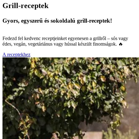
Grill-receptek
Gyors, egyszerű és sokoldalú grill-receptek!
Fedezd fel kedvenc receptjeinket egyenesen a grillről – sós vagy
édes, vegán, vegetáriánus vagy hússal készült finomságok. 🔥
A receptekhez