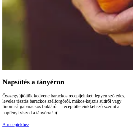
Napsütés a tányéron
Összegyűjtöttük kedvenc barackos receptjeinket: legyen szó édes,
leveles tésztás barackos szélforgóról, mákos-kajszis sütiről vagy
finom sárgabarackos buktáról – receptötleteinkkel szó szerint a
napfényt viszed a tányérra! ☀️
A receptekhez