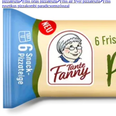
pizzatészta
Friss óriás pizzatészta
Friss air fryer pizzatészta
Friss
rusztikus pizzakombi paradicsomszósszal