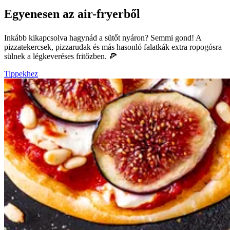
Egyenesen az air-fryerből
Inkább kikapcsolva hagynád a sütőt nyáron? Semmi gond! A
pizzatekercsek, pizzarudak és más hasonló falatkák extra ropogósra
sülnek a légkeveréses fritőzben. 🍕
Tippekhez