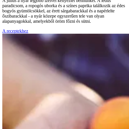
A július a nyár legjobb ízeivel kényeztet bennünket. A lédús
paradicsom, a ropogós uborka és a színes paprika találkozik az édes
bogyós gyümölcsökkel, az érett sárgabarackkal és a napérlelte
őszibarackkal - a nyár közepe egyszerűen tele van olyan
alapanyagokkal, amelyekből öröm főzni és sütni.
A receptekhez