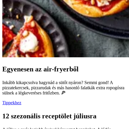
Egyenesen az air-fryerből
Inkább kikapcsolva hagynád a sütőt nyáron? Semmi gond! A
pizzatekercsek, pizzarudak és más hasonló falatkák extra ropogósra
sülnek a légkeveréses fritőzben. 🍕
Tippekhez
12 szezonális receptölet júliusra