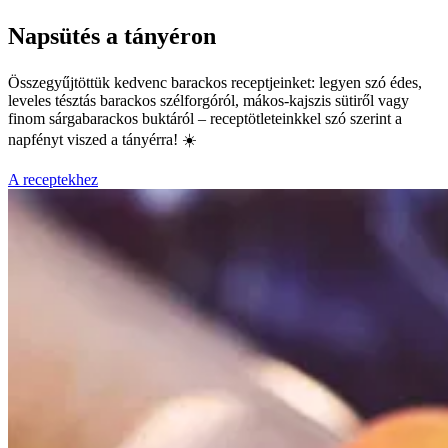
Napsütés a tányéron
Összegyűjtöttük kedvenc barackos receptjeinket: legyen szó édes,
leveles tésztás barackos szélforgóról, mákos-kajszis sütiről vagy
finom sárgabarackos buktáról – receptötleteinkkel szó szerint a
napfényt viszed a tányérra! ☀️
A receptekhez