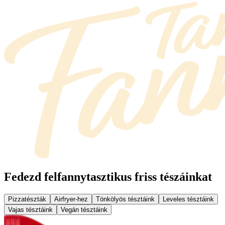
Fedezd fel
fannytasztikus friss tészáinkat
Pizzatészták
Airfryer-hez
Tönkölyös tésztáink
Leveles tésztáink
Vajas tésztáink
Vegán tésztáink