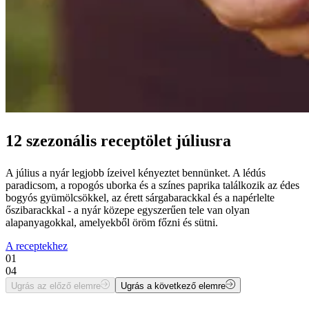
12 szezonális receptölet júliusra
A július a nyár legjobb ízeivel kényeztet bennünket. A lédús
paradicsom, a ropogós uborka és a színes paprika találkozik az édes
bogyós gyümölcsökkel, az érett sárgabarackkal és a napérlelte
őszibarackkal - a nyár közepe egyszerűen tele van olyan
alapanyagokkal, amelyekből öröm főzni és sütni.
A receptekhez
01
04
Ugrás az előző elemre
Ugrás a következő elemre