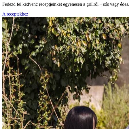
Fedezd fel kedvenc receptjeinket egyenesen a grillről – sós vagy éde
A receptekhez