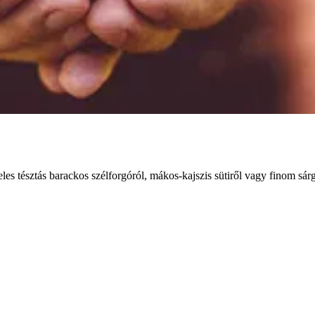
es tésztás barackos szélforgóról, mákos-kajszis sütiről vagy finom sárg