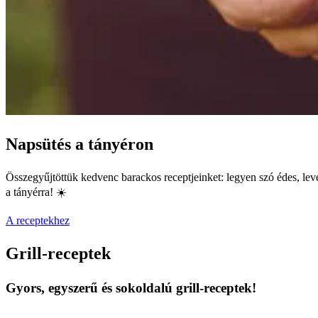
Napsütés a tányéron
Összegyűjtöttük kedvenc barackos receptjeinket: legyen szó édes, level
a tányérra! ☀️
A receptekhez
Grill-receptek
Gyors, egyszerű és sokoldalú grill-receptek!