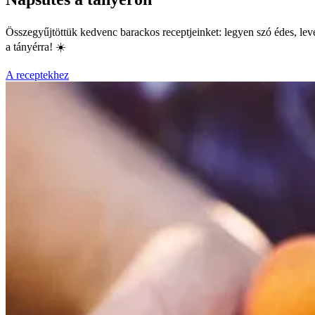
Összegyűjtöttük kedvenc barackos receptjeinket: legyen szó édes, level
a tányérra! ☀️
A receptekhez