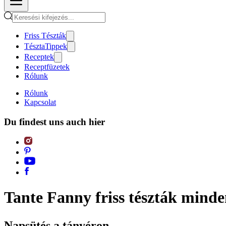
Friss Tészták
TésztaTippek
Receptek
Receptfüzetek
Rólunk
Rólunk
Kapcsolat
Du findest uns auch hier
Tante Fanny friss tészták mind
Napsütés a tányéron