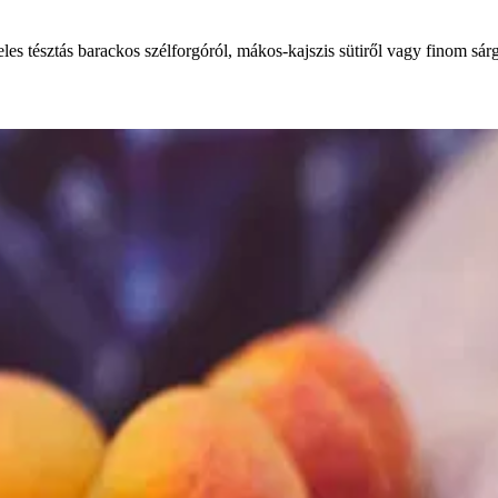
es tésztás barackos szélforgóról, mákos-kajszis sütiről vagy finom sárg