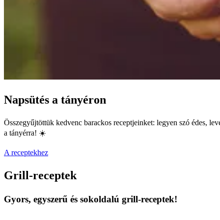
Napsütés a tányéron
Összegyűjtöttük kedvenc barackos receptjeinket: legyen szó édes, level
a tányérra! ☀️
A receptekhez
Grill-receptek
Gyors, egyszerű és sokoldalú grill-receptek!