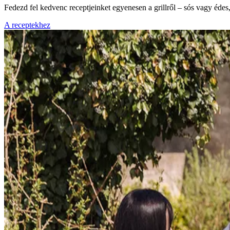
Fedezd fel kedvenc receptjeinket egyenesen a grillről – sós vagy éde
A receptekhez