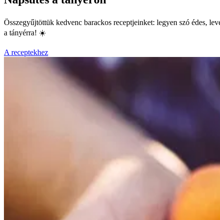
Összegyűjtöttük kedvenc barackos receptjeinket: legyen szó édes, level
a tányérra! ☀️
A receptekhez