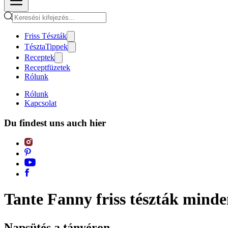
Friss Tészták
TésztaTippek
Receptek
Receptfüzetek
Rólunk
Rólunk
Kapcsolat
Du findest uns auch hier
Tante Fanny friss tészták mind
Napsütés a tányéron