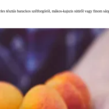
es tésztás barackos szélforgóról, mákos-kajszis sütiről vagy finom sárg