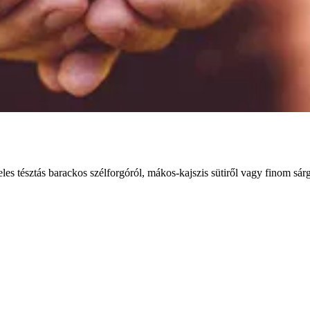
es tésztás barackos szélforgóról, mákos-kajszis sütiről vagy finom sárg