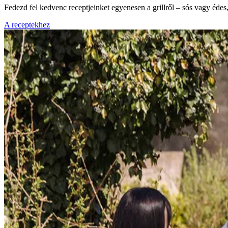
Fedezd fel kedvenc receptjeinket egyenesen a grillről – sós vagy éde
A receptekhez