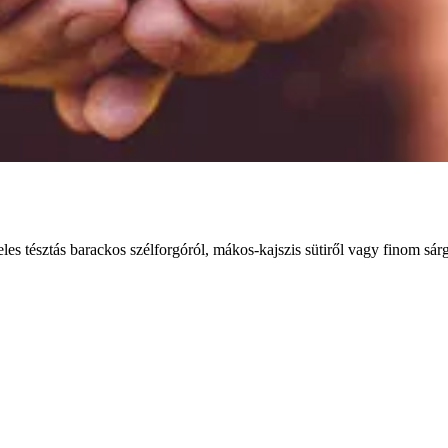
es tésztás barackos szélforgóról, mákos-kajszis sütiről vagy finom sárg