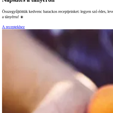
Összegyűjtöttük kedvenc barackos receptjeinket: legyen szó édes, level
a tányérra! ☀️
A receptekhez