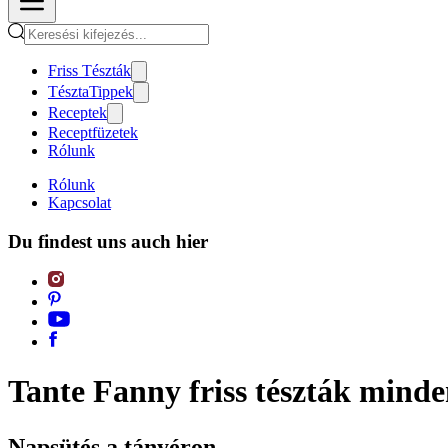
Friss Tészták
TésztaTippek
Receptek
Receptfüzetek
Rólunk
Rólunk
Kapcsolat
Du findest uns auch hier
Tante Fanny friss tészták mind
Napsütés a tányéron