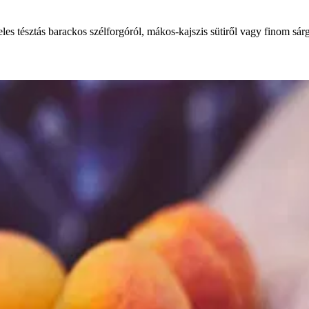
es tésztás barackos szélforgóról, mákos-kajszis sütiről vagy finom sárg