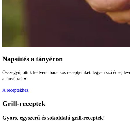
Napsütés a tányéron
Összegyűjtöttük kedvenc barackos receptjeinket: legyen szó édes, level
a tányérra! ☀️
A receptekhez
Grill-receptek
Gyors, egyszerű és sokoldalú grill-receptek!