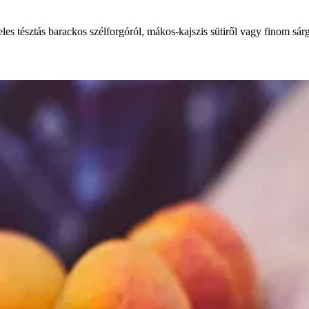
es tésztás barackos szélforgóról, mákos-kajszis sütiről vagy finom sárg