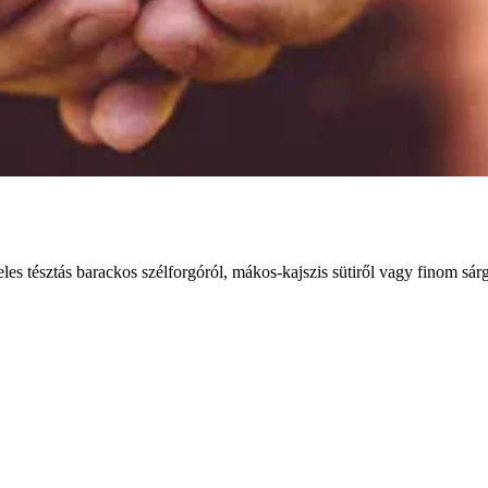
es tésztás barackos szélforgóról, mákos-kajszis sütiről vagy finom sárg