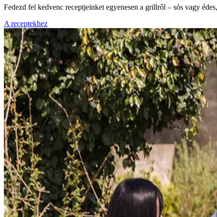
Fedezd fel kedvenc receptjeinket egyenesen a grillről – sós vagy éde
A receptekhez