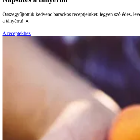
Összegyűjtöttük kedvenc barackos receptjeinket: legyen szó édes, level
a tányérra! ☀️
A receptekhez