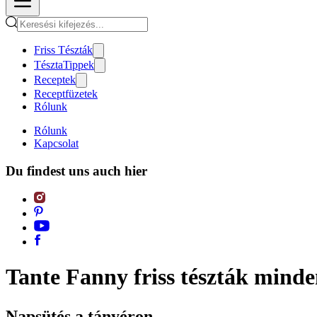
Friss Tészták
TésztaTippek
Receptek
Receptfüzetek
Rólunk
Rólunk
Kapcsolat
Du findest uns auch hier
Tante Fanny friss tészták mind
Napsütés a tányéron