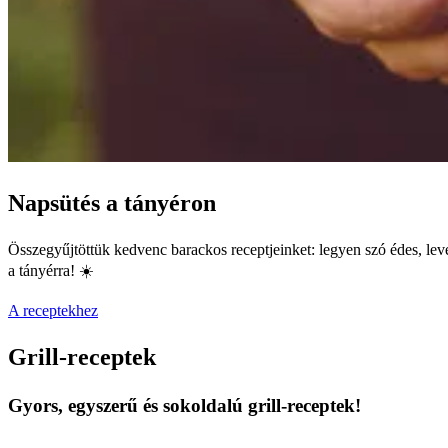
Napsütés a tányéron
Összegyűjtöttük kedvenc barackos receptjeinket: legyen szó édes, level
a tányérra! ☀️
A receptekhez
Grill-receptek
Gyors, egyszerű és sokoldalú grill-receptek!