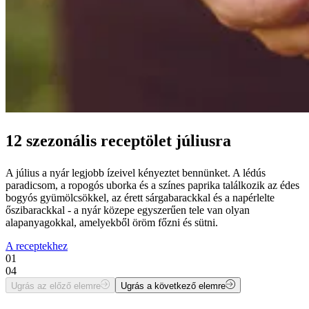
12 szezonális receptölet júliusra
A július a nyár legjobb ízeivel kényeztet bennünket. A lédús
paradicsom, a ropogós uborka és a színes paprika találkozik az édes
bogyós gyümölcsökkel, az érett sárgabarackkal és a napérlelte
őszibarackkal - a nyár közepe egyszerűen tele van olyan
alapanyagokkal, amelyekből öröm főzni és sütni.
A receptekhez
01
04
Ugrás az előző elemre
Ugrás a következő elemre