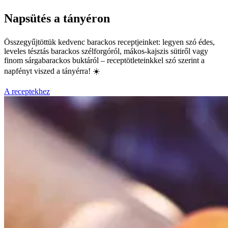
Napsütés a tányéron
Összegyűjtöttük kedvenc barackos receptjeinket: legyen szó édes,
leveles tésztás barackos szélforgóról, mákos-kajszis sütiről vagy
finom sárgabarackos buktáról – receptötleteinkkel szó szerint a
napfényt viszed a tányérra! ☀️
A receptekhez