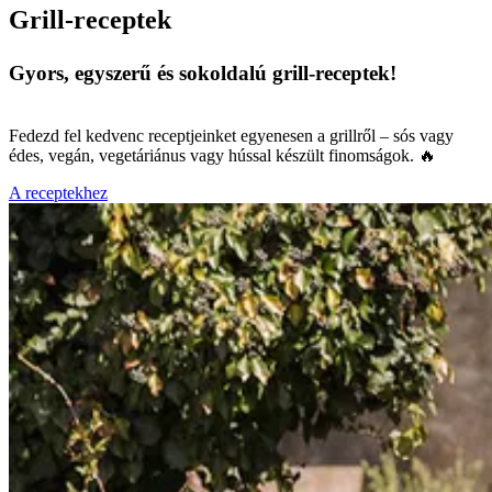
Grill-receptek
Gyors, egyszerű és sokoldalú grill-receptek!
Fedezd fel kedvenc receptjeinket egyenesen a grillről – sós vagy
édes, vegán, vegetáriánus vagy hússal készült finomságok. 🔥
A receptekhez