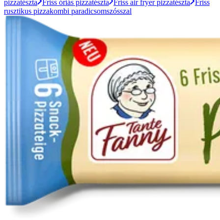
pizzatészta
Friss óriás pizzatészta
Friss air fryer pizzatészta
Friss
rusztikus pizzakombi paradicsomszósszal