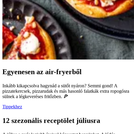
Egyenesen az air-fryerből
Inkább kikapcsolva hagynád a sütőt nyáron? Semmi gond! A
pizzatekercsek, pizzarudak és más hasonló falatkák extra ropogósra
sülnek a légkeveréses fritőzben. 🍕
Tippekhez
12 szezonális receptölet júliusra