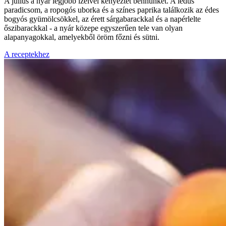
A július a nyár legjobb ízeivel kényeztet bennünket. A lédús
paradicsom, a ropogós uborka és a színes paprika találkozik az édes
bogyós gyümölcsökkel, az érett sárgabarackkal és a napérlelte
őszibarackkal - a nyár közepe egyszerűen tele van olyan
alapanyagokkal, amelyekből öröm főzni és sütni.
A receptekhez