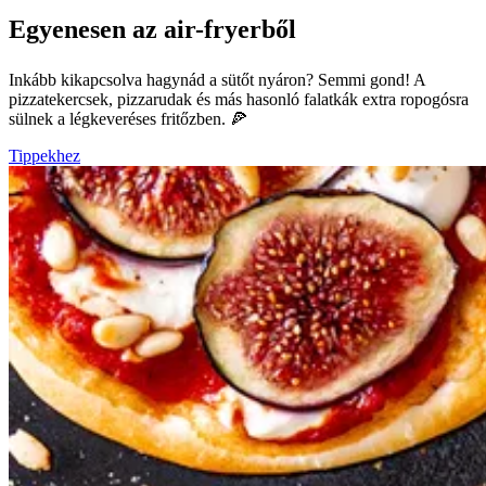
Egyenesen az air-fryerből
Inkább kikapcsolva hagynád a sütőt nyáron? Semmi gond! A
pizzatekercsek, pizzarudak és más hasonló falatkák extra ropogósra
sülnek a légkeveréses fritőzben. 🍕
Tippekhez