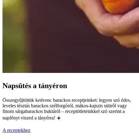
Napsütés a tányéron
Összegyűjtöttük kedvenc barackos receptjeinket: legyen szó édes,
leveles tésztás barackos szélforgóról, mákos-kajszis sütiről vagy
finom sárgabarackos buktáról – receptötleteinkkel szó szerint a
napfényt viszed a tányérra! ☀️
A receptekhez