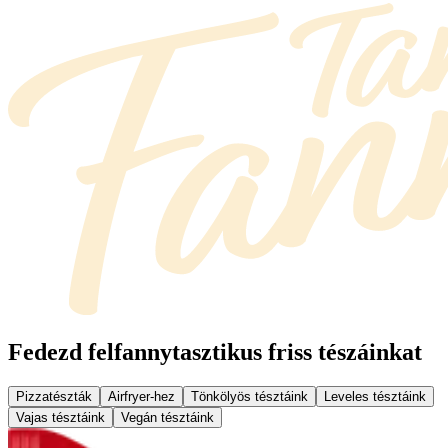
Fedezd fel
fannytasztikus friss tészáinkat
Pizzatészták
Airfryer-hez
Tönkölyös tésztáink
Leveles tésztáink
Vajas tésztáink
Vegán tésztáink