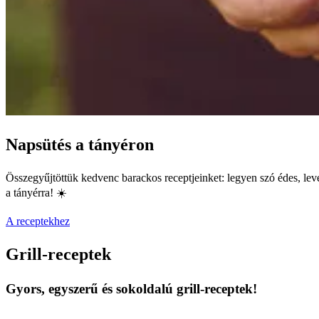
Napsütés a tányéron
Összegyűjtöttük kedvenc barackos receptjeinket: legyen szó édes, level
a tányérra! ☀️
A receptekhez
Grill-receptek
Gyors, egyszerű és sokoldalú grill-receptek!