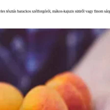
es tésztás barackos szélforgóról, mákos-kajszis sütiről vagy finom sárg