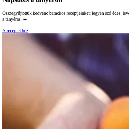
Összegyűjtöttük kedvenc barackos receptjeinket: legyen szó édes, level
a tányérra! ☀️
A receptekhez