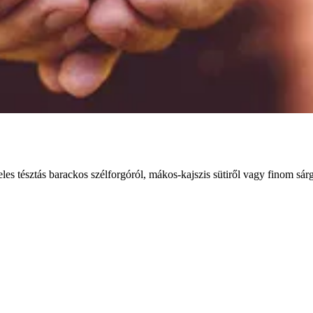
es tésztás barackos szélforgóról, mákos-kajszis sütiről vagy finom sárg