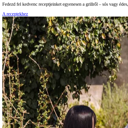
Fedezd fel kedvenc receptjeinket egyenesen a grillről – sós vagy éde
A receptekhez