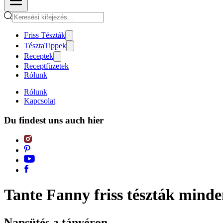
Friss Tészták
TésztaTippek
Receptek
Receptfüzetek
Rólunk
Rólunk
Kapcsolat
Du findest uns auch hier
Tante Fanny friss tészták mind
Napsütés a tányéron