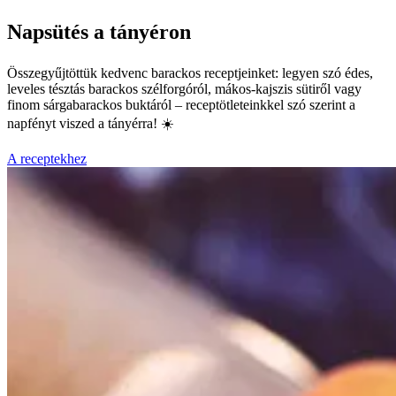
Napsütés a tányéron
Összegyűjtöttük kedvenc barackos receptjeinket: legyen szó édes,
leveles tésztás barackos szélforgóról, mákos-kajszis sütiről vagy
finom sárgabarackos buktáról – receptötleteinkkel szó szerint a
napfényt viszed a tányérra! ☀️
A receptekhez