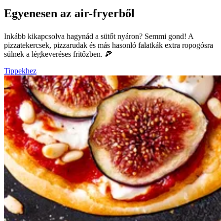
Egyenesen az air-fryerből
Inkább kikapcsolva hagynád a sütőt nyáron? Semmi gond! A
pizzatekercsek, pizzarudak és más hasonló falatkák extra ropogósra
sülnek a légkeveréses fritőzben. 🍕
Tippekhez