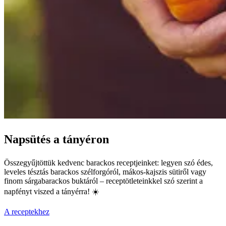
Napsütés a tányéron
Összegyűjtöttük kedvenc barackos receptjeinket: legyen szó édes,
leveles tésztás barackos szélforgóról, mákos-kajszis sütiről vagy
finom sárgabarackos buktáról – receptötleteinkkel szó szerint a
napfényt viszed a tányérra! ☀️
A receptekhez