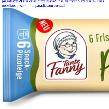
pizzatészta
Friss óriás pizzatészta
Friss air fryer pizzatészta
Friss
rusztikus pizzakombi paradicsomszósszal