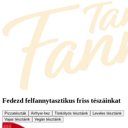
Fedezd fel
fannytasztikus friss tészáinkat
Pizzatészták
Airfryer-hez
Tönkölyös tésztáink
Leveles tésztáink
Vajas tésztáink
Vegán tésztáink