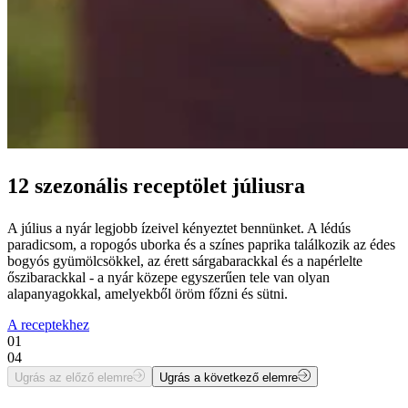
12 szezonális receptölet júliusra
A július a nyár legjobb ízeivel kényeztet bennünket. A lédús
paradicsom, a ropogós uborka és a színes paprika találkozik az édes
bogyós gyümölcsökkel, az érett sárgabarackkal és a napérlelte
őszibarackkal - a nyár közepe egyszerűen tele van olyan
alapanyagokkal, amelyekből öröm főzni és sütni.
A receptekhez
01
04
Ugrás az előző elemre
Ugrás a következő elemre