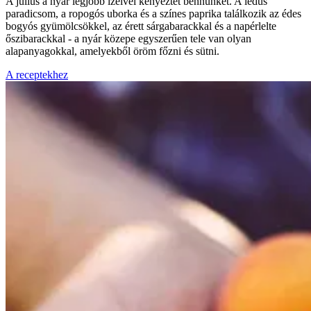
A július a nyár legjobb ízeivel kényeztet bennünket. A lédús
paradicsom, a ropogós uborka és a színes paprika találkozik az édes
bogyós gyümölcsökkel, az érett sárgabarackkal és a napérlelte
őszibarackkal - a nyár közepe egyszerűen tele van olyan
alapanyagokkal, amelyekből öröm főzni és sütni.
A receptekhez