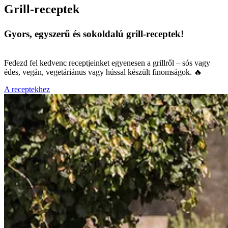
Grill-receptek
Gyors, egyszerű és sokoldalú grill-receptek!
Fedezd fel kedvenc receptjeinket egyenesen a grillről – sós vagy
édes, vegán, vegetáriánus vagy hússal készült finomságok. 🔥
A receptekhez