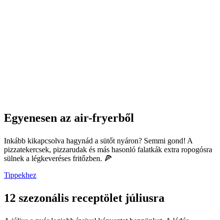
Egyenesen az air-fryerből
Inkább kikapcsolva hagynád a sütőt nyáron? Semmi gond! A
pizzatekercsek, pizzarudak és más hasonló falatkák extra ropogósra
sülnek a légkeveréses fritőzben. 🍕
Tippekhez
12 szezonális receptölet júliusra